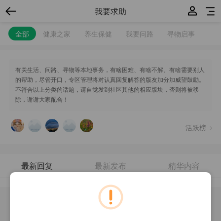
我要求助
全部
健康之家
养生保健
我要问路
寻物启事
有关生活、问路、寻物等本地事务，有啥困难、有啥不解、有啥需要别人
的帮助，尽管开口，专区管理将对认真回复解答的版友加分加威望鼓励。
不符合以上分类的话题，请自觉发到社区其他的相应版块，否则将被移
除，谢谢大家配合！
活跃榜
最新回复
最新发布
精华内容