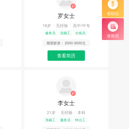
发职位
罗女士
18岁
无经验
高中/中专
服务员
洗碗工
分拣员
录简历
期望薪资：
2000-3000元
查看简历
李女士
21岁
无经验
本科
洗碗工
服务员
钟点工