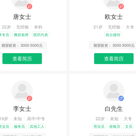
唐女士
欧女士
22岁
无经验
本科
21岁
无经验
大专
事专员
舞蹈老师
医药代表
前台接待
期望薪资：
3000-5000元
期望薪资：
3000-5000元
查看简历
查看简历
李女士
白先生
19岁
未知
高中/中专
22岁
未知
大专
营业员
服务员
其他工人
营业员
收银员
文员