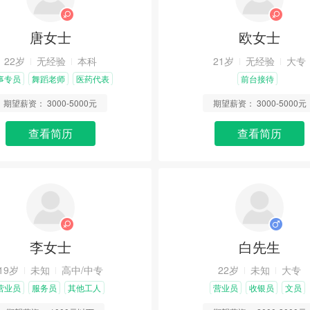
唐女士
欧女士
22岁
无经验
本科
21岁
无经验
大专
事专员
舞蹈老师
医药代表
前台接待
期望薪资：
3000-5000元
期望薪资：
3000-5000元
查看简历
查看简历
李女士
白先生
19岁
未知
高中/中专
22岁
未知
大专
营业员
服务员
其他工人
营业员
收银员
文员