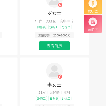
发职位
罗女士
18岁
无经验
高中/中专
服务员
洗碗工
分拣员
录简历
期望薪资：
2000-3000元
查看简历
李女士
21岁
无经验
本科
洗碗工
服务员
钟点工