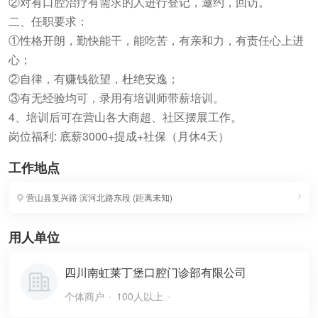
②对有口腔治疗有需求的人进行登记，邀约，回访。
二、任职要求：
①性格开朗，勤快能干，能吃苦，有亲和力，有责任心上进
心；
②自律，有赚钱欲望，杜绝安逸；
③有无经验均可，录用有培训师带薪培训。
4、培训后可在营山各大商超、社区摆展工作。
岗位福利: 底薪3000+提成+社保（月休4天）
工作地点
营山县复兴路
滨河北路东段
(
距离未知
)
用人单位
四川南虹莱丁堡口腔门诊部有限公司
个体商户
100人以上