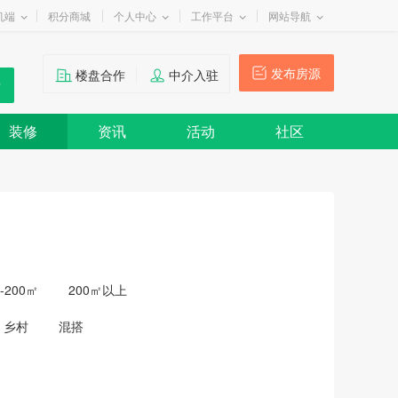
机端
积分商城
个人中心
工作平台
网站导航
发布房源
楼盘合作
中介入驻
装修
资讯
活动
社区
0-200㎡
200㎡以上
乡村
混搭