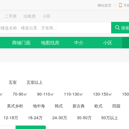
网站首页
手
二手房
出租房
小区
商铺门面
地图找房
中介
小区
五室
五室以上
0㎡
70-90㎡
90-110㎡
110-130㎡
130-150㎡
15
美式乡村
地中海
韩式
新古典
欧式
田园
12-18万
18-24万
24-30万
30-50万
50万以上