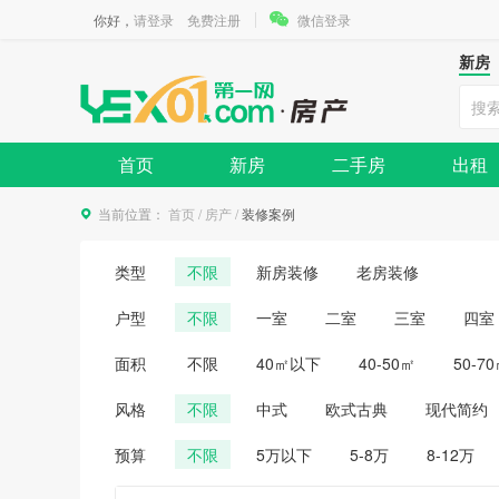
你好，
请登录
免费注册
微信登录
新房
首页
新房
二手房
出租
当前位置：
首页
/
房产
/
装修案例
类型
不限
新房装修
老房装修
户型
不限
一室
二室
三室
四室
面积
不限
40㎡以下
40-50㎡
50-7
风格
不限
中式
欧式古典
现代简约
预算
不限
5万以下
5-8万
8-12万