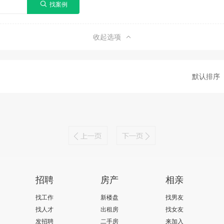
收起选项
默认排序
招聘
房产
相亲
找工作
新楼盘
找男友
找人才
出租房
找女友
发招聘
二手房
来加入