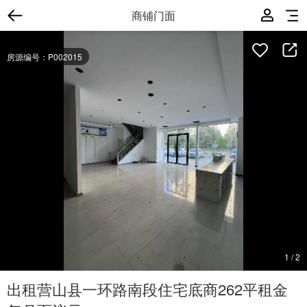
商铺门面
房源编号：P002015
1
/
2
出租营山县一环路南段住宅底商262平租金