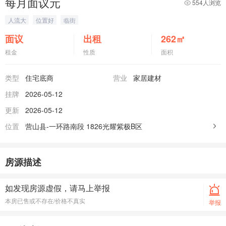
每月面议元
554人浏览
人流大
位置好
临街
面议
出租
262
㎡
租金
性质
面积
类型
住宅底商
营业
家居建材
挂牌
2026-05-12
更新
2026-05-12
位置
营山县-一环路南段
1826光耀紫极B区
房源描述
如发现房源虚假，请马上举报
本房已售或不存在/价格不真实
举报