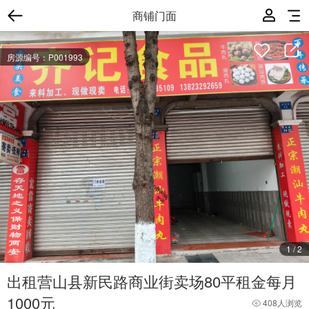
商铺门面
房源编号：P001993
1
/
2
出租营山县新民路商业街卖场80平租金每月
1000元
408人浏览